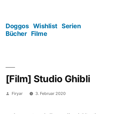
Zum
Inhalt
springen
Doggos
Wishlist
Serien
Bücher
Filme
[Film] Studio Ghibli
Veröffentlicht
Firyar
3. Februar 2020
von