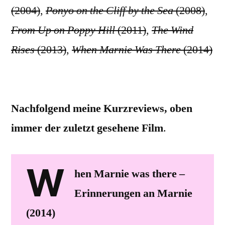
(2004)
,
Ponyo on the Cliff by the Sea
(2008)
,
From Up on Poppy Hill
(2011)
,
The Wind
Rises
(2013)
,
When Marnie Was There
(2014)
Nachfolgend meine Kurzreviews, oben
immer der zuletzt gesehene Film
.
W
hen Marnie was there –
Erinnerungen an Marnie
(2014)