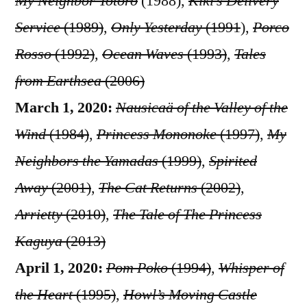
My Neighbor Totoro
(1988),
Kiki’s Delivery
Service
(1989)
,
Only Yesterday
(1991
),
Porco
Rosso
(1992)
,
Ocean Waves
(1993)
,
Tales
from Earthsea
(2006)
March 1, 2020:
Nausicaä of the Valley of the
Wind
(1984)
,
Princess Mononoke
(1997)
,
My
Neighbors the Yamadas
(1999)
,
Spirited
Away
(2001)
,
The Cat Returns
(2002)
,
Arrietty
(2010)
,
The Tale of The Princess
Kaguya
(2013)
April 1, 2020:
Pom Poko
(1994)
,
Whisper of
the Heart
(1995)
,
Howl’s Moving Castle