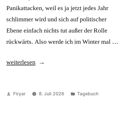
Panikattacken, weil es ja jetzt jedes Jahr
schlimmer wird und sich auf politischer
Ebene einfach nichts tut außer der Rolle
rückwärts. Also werde ich im Winter mal …
„Juni
weiterlesen
2026“
Veröffentlicht
Veröffentlicht
Firyar
8. Juli 2026
Tagebuch
von
unter