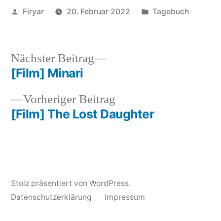
Veröffentlicht
Veröffentlicht
Firyar
20. Februar 2022
Tagebuch
von
unter
Nächster
Nächster Beitrag
Beitrag:
[Film] Minari
Beitragsnavigation
Vorheriger
Vorheriger Beitrag
Beitrag:
[Film] The Lost Daughter
Stolz präsentiert von WordPress.
Datenschutzerklärung
Impressum