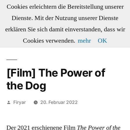
Zum
Cookies erleichtern die Bereitstellung unserer
Inhalt
Dienste. Mit der Nutzung unserer Dienste
springen
Doggos
Wishlist
Serien
erklären Sie sich damit einverstanden, dass wir
Cookies verwenden.
mehr
OK
[Film] The Power of
the Dog
Veröffentlicht
Firyar
20. Februar 2022
von
Der 2021 erschienene Film
The Power of the