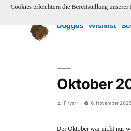
Zum
Cookies erleichtern die Bereitstellung unserer
Inhalt
Doggos
Wishlist
Se
springen
Oktober 2
Veröffentlicht
Firyar
6. November 202
von
Der Oktober war nicht nur 