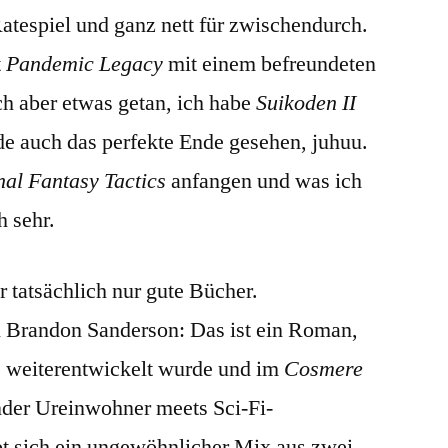
-Ratespiel und ganz nett für zwischendurch.
t
Pandemic Legacy
mit einem befreundeten
ch aber etwas getan, ich habe
Suikoden II
de auch das perfekte Ende gesehen, juhuu.
nal Fantasy Tactics
anfangen und was ich
h sehr.
r tatsächlich nur gute Bücher.
 Brandon Sanderson: Das ist ein Roman,
e weiterentwickelt wurde und im
Cosmere
bender Ureinwohner meets Sci-Fi-
t sich ein ungewöhnlicher Mix aus zwei