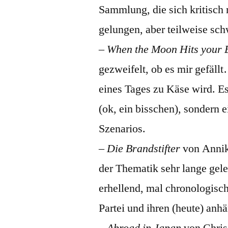
Sammlung, die sich kritisch
gelungen, aber teilweise sch
–
When the Moon Hits your 
gezweifelt, ob es mir gefäl
eines Tages zu Käse wird. Es
(ok, ein bisschen), sondern 
Szenarios.
–
Die Brandstifter
von Annik
der Thematik sehr lange gele
erhellend, mal chronologisc
Partei und ihren (heute) an
–
Abroad in Japan
von Chris