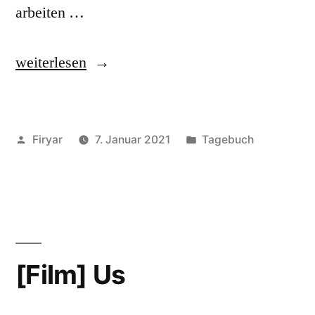
arbeiten …
„[Film]
weiterlesen
Professor
Marston
Veröffentlicht
Veröffentlicht
Firyar
7. Januar 2021
Tagebuch
and
von
unter
the
Wonder
Women“
[Film] Us