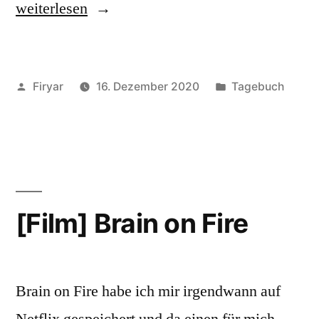
„[Film]
weiterlesen
Us“
Veröffentlicht
Veröffentlicht
Firyar
16. Dezember 2020
Tagebuch
von
unter
[Film] Brain on Fire
Brain on Fire habe ich mir irgendwann auf
Netflix gespeichert und da einen für mich