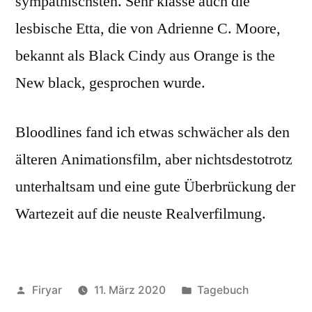
sympathischsten. Sehr klasse auch die
lesbische Etta, die von Adrienne C. Moore,
bekannt als Black Cindy aus Orange is the
New black, gesprochen wurde.
Bloodlines fand ich etwas schwächer als den
älteren Animationsfilm, aber nichtsdestotrotz
unterhaltsam und eine gute Überbrückung der
Wartezeit auf die neuste Realverfilmung.
Veröffentlicht
Veröffentlicht
Firyar
11. März 2020
Tagebuch
von
unter