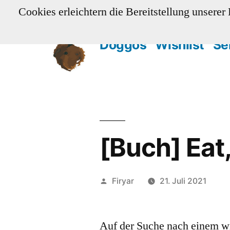
Zum
Cookies erleichtern die Bereitstellung unserer
Inhalt
Doggos
Wishlist
Se
springen
[Buch] Eat,
Veröffentlicht
Firyar
21. Juli 2021
von
Auf der Suche nach einem wi