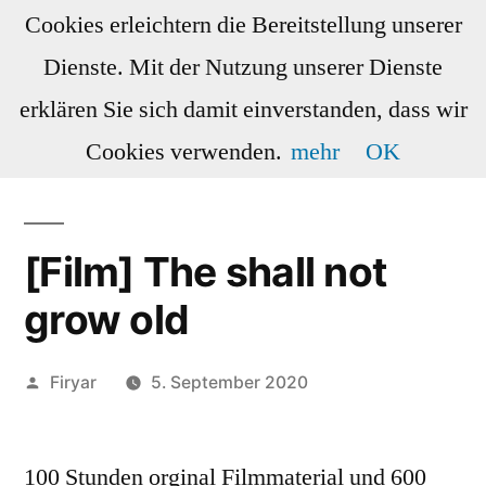
Zum
Cookies erleichtern die Bereitstellung unserer
Inhalt
Dienste. Mit der Nutzung unserer Dienste
springen
Doggos
Wishlist
Serien
erklären Sie sich damit einverstanden, dass wir
Cookies verwenden.
mehr
OK
[Film] The shall not
grow old
Veröffentlicht
Firyar
5. September 2020
von
100 Stunden orginal Filmmaterial und 600