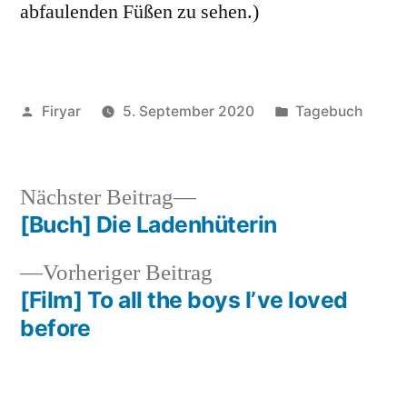
abfaulenden Füßen zu sehen.)
Veröffentlicht
Veröffentlicht
Firyar
5. September 2020
Tagebuch
von
unter
Nächster
Nächster Beitrag
Beitrag:
[Buch] Die Ladenhüterin
Beitragsnavigation
Vorheriger
Vorheriger Beitrag
Beitrag:
[Film] To all the boys I’ve loved
before